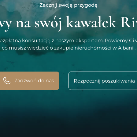
Zacznij swoją przygodę
y na swój kawałek Ri
płatną konsultację z naszym ekspertem. Powiemy Ci 
co musisz wiedzieć o zakupie nieruchomości w Albanii.
Zadzwoń do nas
Rozpocznij poszukiwania