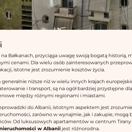
i
aj na Bałkanach, przyciąga uwagę swoją bogatą historią,
pnymi cenami. Dla wielu osób zainteresowanych przepro
cji, istotne jest zrozumienie kosztów życia.
są generalnie niższe niż w wielu innych krajach europejsk
aterowanie i transport, są na ogół bardziej przystępne dla 
enowe między różnymi regionami i miastami.
eprowadzki do Albanii, istotnym aspektem jest zrozumi
eruchomości, zarówno w wynajmie, jak i zakupie, mogą b
ńców. Od luksusowych apartamentów w centrum Tirany
nieruchomości w Albanii
jest różnorodna.