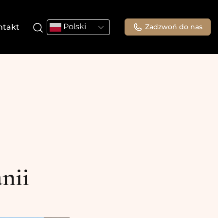
Polski
ntakt
Zadzwoń do nas
nii