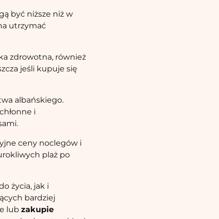
gą być niższe niż w
żna utrzymać
eka zdrowotna, również
zcza jeśli kupuje się
twa albańskiego.
chłonne i
sami.
cyjne ceny noclegów i
 urokliwych plaż po
 życia, jak i
ących bardziej
ce lub
zakupie