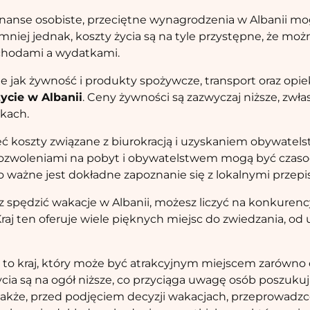
i finanse osobiste, przeciętne wynagrodzenia w Albanii mo
mniej jednak, koszty życia są na tyle przystępne, że mo
hodami a wydatkami.
e jak żywność i produkty spożywcze, transport oraz opi
życie w Albanii
. Ceny żywności są zazwyczaj niższe, zwłas
nkach.
ć koszty związane z biurokracją i uzyskaniem obywatels
pozwoleniami na pobyt i obywatelstwem mogą być czaso
 ważne jest dokładne zapoznanie się z lokalnymi przepi
esz spędzić wakacje w Albanii, możesz liczyć na konkuren
Kraj ten oferuje wiele pięknych miejsc do zwiedzania, od
o kraj, który może być atrakcyjnym miejscem zarówno do
cia są na ogół niższe, co przyciąga uwagę osób poszukuj
akże, przed podjęciem decyzji wakacjach, przeprowadz