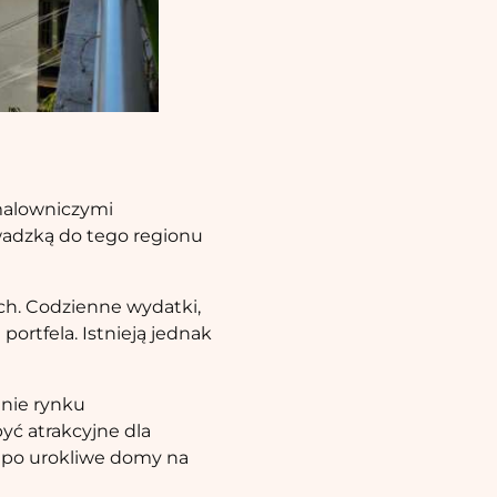
 malowniczymi
wadzką do tego regionu
ich. Codzienne wydatki,
portfela. Istnieją jednak
enie rynku
yć atrakcyjne dla
 po urokliwe domy na