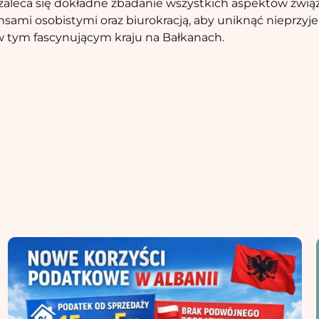
 zaleca się dokładne zbadanie wszystkich aspektów związ
nsami osobistymi oraz biurokracją, aby uniknąć nieprzy
a w tym fascynującym kraju na Bałkanach.