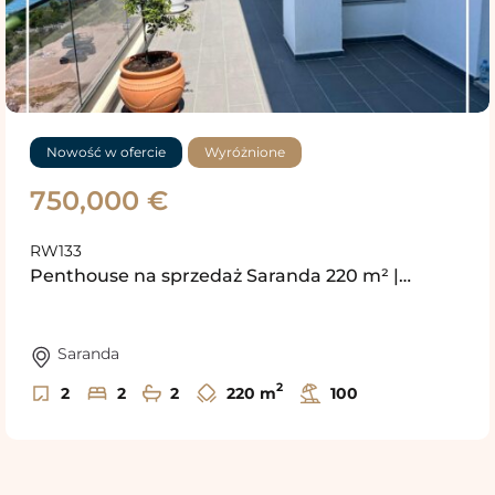
Nowość w ofercie
Wyróżnione
750,000 €
RW133
Penthouse na sprzedaż Saranda 220 m² |…
Saranda
2
2
2
2
220 m
100