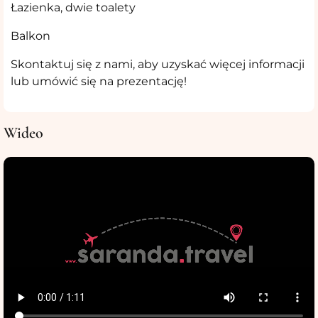
Łazienka, dwie toalety
Balkon
Skontaktuj się z nami, aby uzyskać więcej informacji
lub umówić się na prezentację!
Wideo