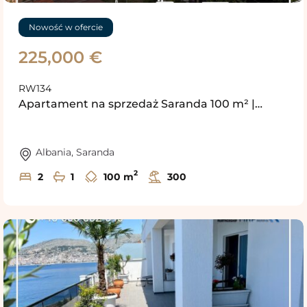
Nowość w ofercie
225,000 €
RW134
Apartament na sprzedaż Saranda 100 m² |…
Albania
,
Saranda
2
2
1
100 m
300