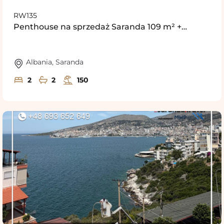
RW135
Penthouse na sprzedaż Saranda 109 m² +…
Albania
,
Saranda
2
2
150