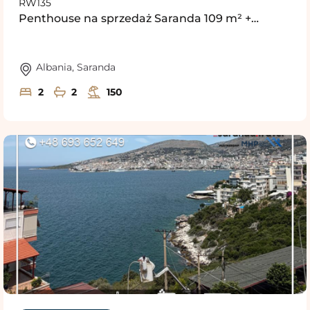
RW135
Penthouse na sprzedaż Saranda 109 m² +…
Albania
,
Saranda
2
2
150