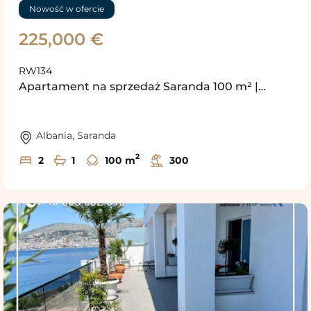
Nowość w ofercie
225,000 €
RW134
Apartament na sprzedaż Saranda 100 m² |…
Albania
,
Saranda
2
2
1
100 m
300