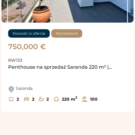
Nowość w ofercie
Wyróżnione
750,000 €
RW133
Penthouse na sprzedaż Saranda 220 m² |…
Saranda
2
2
2
2
220 m
100