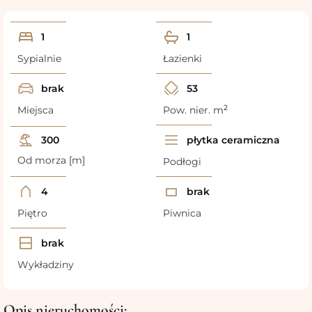
1
1
Sypialnie
Łazienki
brak
53
2
Miejsca
Pow. nier. m
300
płytka ceramiczna
Od morza [m]
Podłogi
4
brak
Piętro
Piwnica
brak
Wykładziny
Opis nieruchomości: