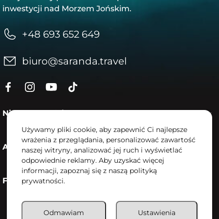
inwestycji nad Morzem Jońskim.
+48 693 652 649
biuro@saranda.travel
Nieruchomości
Używamy pliki cookie, aby zapewnić Ci najlepsze
wrażenia z przeglądania, personalizować zawartość
Aktualności
naszej witryny, analizować jej ruch i wyświetlać
odpowiednie reklamy. Aby uzyskać więcej
informacji, zapoznaj się z naszą polityką
Firma
prywatności.
Odmawiam
Ustawienia