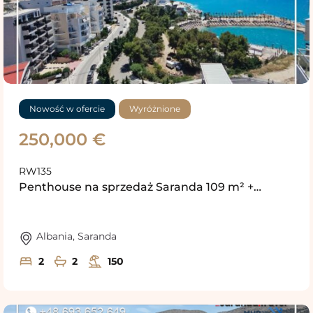
Nowość w ofercie
Wyróżnione
250,000 €
RW135
Penthouse na sprzedaż Saranda 109 m² +…
Albania
,
Saranda
2
2
150