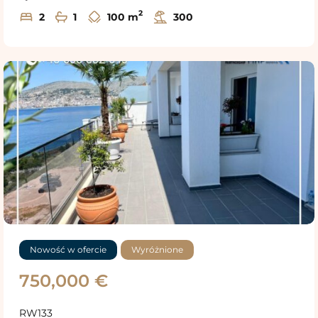
2
2
1
100 m
300
Nowość w ofercie
Wyróżnione
750,000 €
RW133