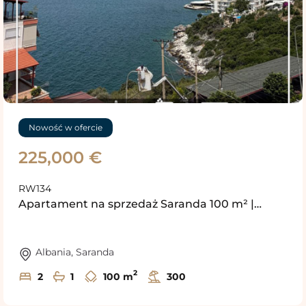
Nowość w ofercie
225,000 €
RW134
Apartament na sprzedaż Saranda 100 m² |…
Albania
,
Saranda
2
2
1
100 m
300