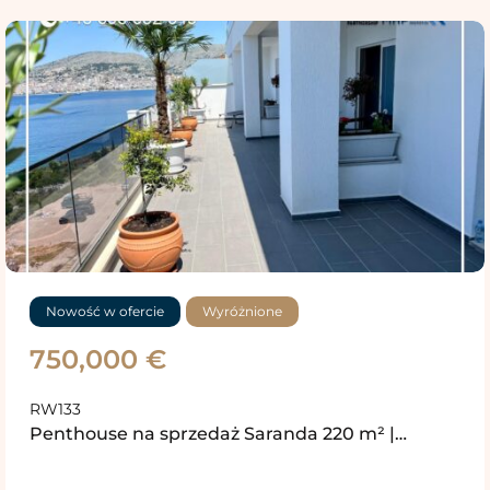
Nowość w ofercie
Wyróżnione
750,000 €
RW133
Penthouse na sprzedaż Saranda 220 m² |…