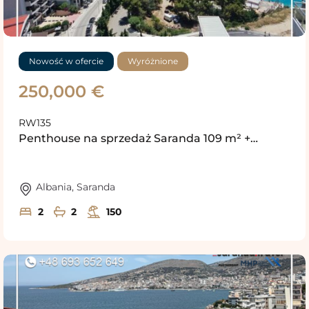
Nowość w ofercie
Wyróżnione
250,000 €
RW135
Penthouse na sprzedaż Saranda 109 m² +…
Albania
,
Saranda
2
2
150