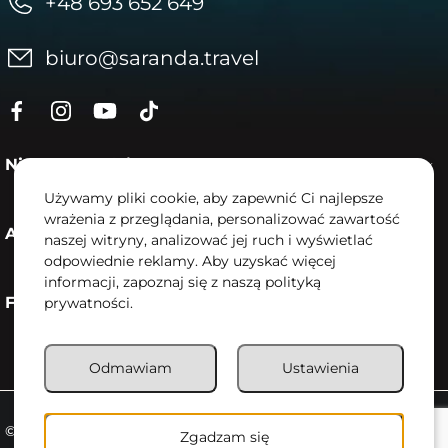
+48 693 652 649
biuro@saranda.travel
Nieruchomości
Używamy pliki cookie, aby zapewnić Ci najlepsze
wrażenia z przeglądania, personalizować zawartość
Aktualności
naszej witryny, analizować jej ruch i wyświetlać
odpowiednie reklamy. Aby uzyskać więcej
informacji, zapoznaj się z naszą polityką
Firma
prywatności.
Odmawiam
Ustawienia
©2026 Saranda.Travel. All rights reserved
Zgadzam się