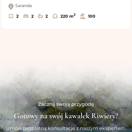
Saranda
2
2
2
2
220 m
100
Zacznij swoją przygodę
Gotowy na swój kawałek Riwiery?
Umów bezpłatną konsultację z naszym ekspertem.