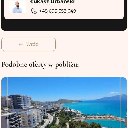
Łukasz Urbański
+48 693 652 649
Wróć
Podobne oferty w pobliżu: