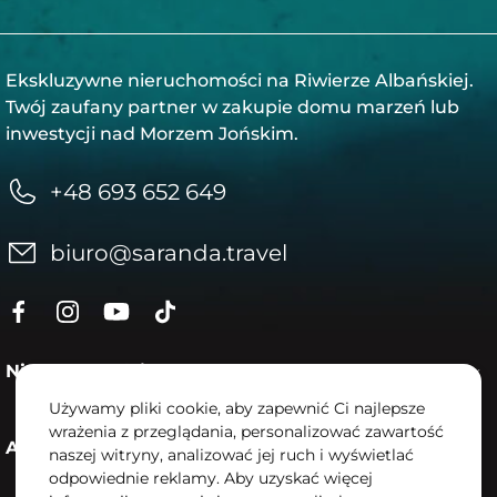
Ekskluzywne nieruchomości na Riwierze Albańskiej.
Twój zaufany partner w zakupie domu marzeń lub
inwestycji nad Morzem Jońskim.
+48 693 652 649
biuro@saranda.travel
Nieruchomości
Używamy pliki cookie, aby zapewnić Ci najlepsze
wrażenia z przeglądania, personalizować zawartość
Aktualności
naszej witryny, analizować jej ruch i wyświetlać
odpowiednie reklamy. Aby uzyskać więcej