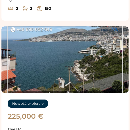
2
2
150
Nowość w ofercie
225,000 €
RW134