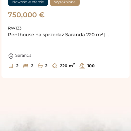
Nowość w ofercie
Wyróżnione
750,000 €
RW133
Penthouse na sprzedaż Saranda 220 m² |…
Saranda
2
2
2
2
220 m
100