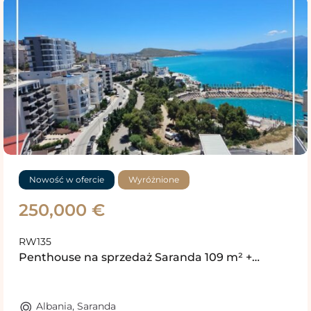
Nowość w ofercie
Wyróżnione
250,000 €
RW135
Penthouse na sprzedaż Saranda 109 m² +…
Albania
,
Saranda