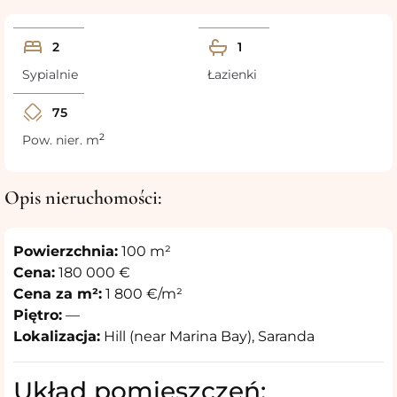
2
1
Sypialnie
Łazienki
75
2
Pow. nier. m
Opis nieruchomości:
Powierzchnia:
100 m²
Cena:
180 000 €
Cena za m²:
1 800 €/m²
Piętro:
—
Lokalizacja:
Hill (near Marina Bay),
Saranda
Układ pomieszczeń: